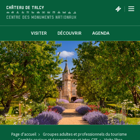
Panneau de gestion des cookies
|
CHÂTEAU DE TALCY
VISITER
DÉCOUVRIR
AGENDA
Page d'accueil
Groupes adultes et professionnels du tourisme
Comités sociaux et économiques et inter-CSE
Visite libre